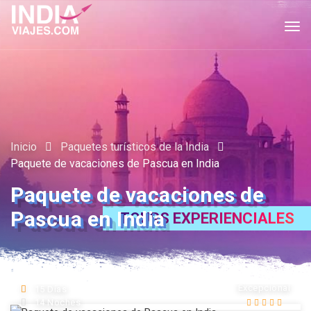
Tog
navi
Inicio
Paquetes turísticos de la India
Paquete de vacaciones de Pascua en India
Paquete de vacaciones de
Pascua en India
TOURS EXPERIENCIALES
Excepcional
15 Días
14 Noches