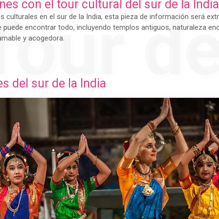
s con el tour cultural del sur de la India
Tour de
 culturales en el sur de la India, esta pieza de información será e
 se puede encontrar todo, incluyendo templos antiguos, naturaleza e
 amable y acogedora.
 del sur de la India
riángu