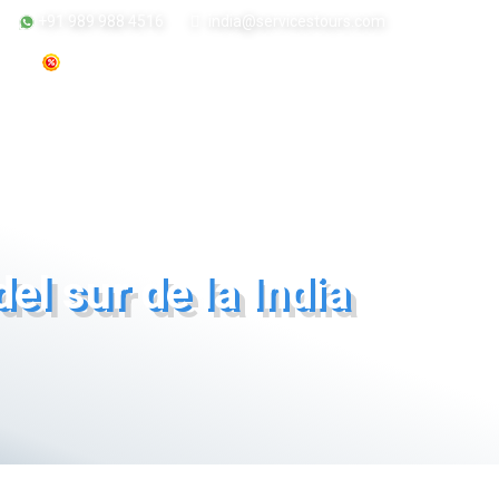
+91 989 988 4516
india@servicestours.com
s
Ofertas
Sobre nosotros
Contactenos
l sur de la India