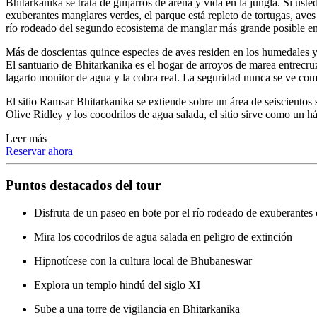
Bhitarkanika se trata de guijarros de arena y vida en la jungla. Si ust
exuberantes manglares verdes, el parque está repleto de tortugas, aves
río rodeado del segundo ecosistema de manglar más grande posible en la
Más de doscientas quince especies de aves residen en los humedales y
El santuario de Bhitarkanika es el hogar de arroyos de marea entrecruza
lagarto monitor de agua y la cobra real. La seguridad nunca se ve com
El sitio Ramsar Bhitarkanika se extiende sobre un área de seiscientos
Olive Ridley y los cocodrilos de agua salada, el sitio sirve como un h
Leer más
Reservar ahora
Puntos destacados
del tour
Disfruta de un paseo en bote por el río rodeado de exuberantes
Mira los cocodrilos de agua salada en peligro de extinción
Hipnotícese con la cultura local de Bhubaneswar
Explora un templo hindú del siglo XI
Sube a una torre de vigilancia en Bhitarkanika