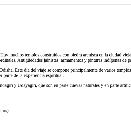
ay muchos templos construidos con piedra arenisca en la ciudad vieja,
 ordinales. Antigüedades jainistas, armamentos y pinturas indígenas de p
e Odisha. Este día del viaje se compone principalmente de varios temp
parte de la experiencia espiritual.
handagiri y Udayagiri, que son en parte cuevas naturales y en parte artif
5hrs)