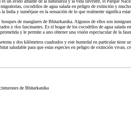
ed es un ávido amante de la naturaleza y la vida silvestre, el Parque Na
 migratorias, cocodrilos de agua salada en peligro de extinción y muchos
 India y sumérjase en la sensación de lo que realmente significa estar 
 bosques de manglares de Bhitarkanika. Algunos de ellos son inmigrante
dos y ríos fascinantes. Es el hogar de los cocodrilos de agua salada en 
prometida y le permite a uno obtener una visión espectacular de la fauna
 setenta y dos kilómetros cuadrados y este humedal en particular tiene u
ábitat saludable para que estas especies en peligro de extinción vivan, c
 cinturones de Bhitarkanika