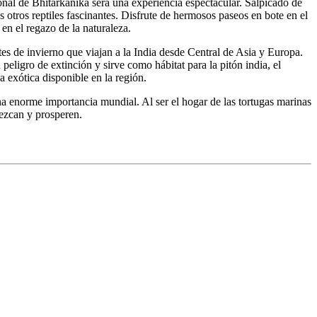
cional de Bhitarkanika será una experiencia espectacular. Salpicado de
 otros reptiles fascinantes. Disfrute de hermosos paseos en bote en el
en el regazo de la naturaleza.
s de invierno que viajan a la India desde Central de Asia y Europa.
peligro de extinción y sirve como hábitat para la pitón india, el
 exótica disponible en la región.
na enorme importancia mundial. Al ser el hogar de las tortugas marinas
rezcan y prosperen.