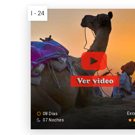
I - 24
Exc
08 Días
07 Noches