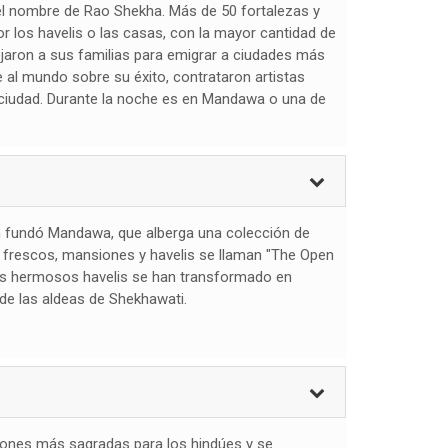
el nombre de Rao Shekha. Más de 50 fortalezas y
r los havelis o las casas, con la mayor cantidad de
ejaron a sus familias para emigrar a ciudades más
al mundo sobre su éxito, contrataron artistas
 la ciudad. Durante la noche es en Mandawa o una de
h fundó Mandawa, que alberga una colección de
 frescos, mansiones y havelis se llaman "The Open
tos hermosos havelis se han transformado en
 de las aldeas de Shekhawati.
ciones más sagradas para los hindúes y se