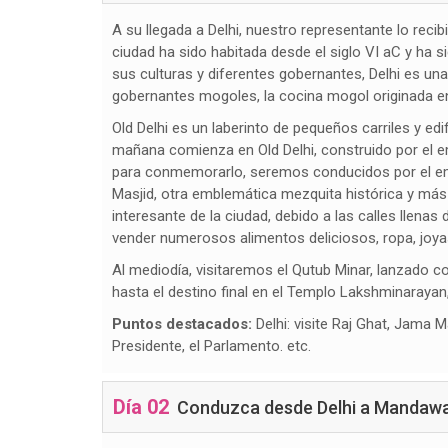
A su llegada a Delhi, nuestro representante lo recibi
ciudad ha sido habitada desde el siglo VI aC y ha s
sus culturas y diferentes gobernantes, Delhi es u
gobernantes mogoles, la cocina mogol originada en e
Old Delhi es un laberinto de pequeños carriles y ed
mañana comienza en Old Delhi, construido por el em
para conmemorarlo, seremos conducidos por el emb
Masjid, otra emblemática mezquita histórica y más
interesante de la ciudad, debido a las calles llen
vender numerosos alimentos deliciosos, ropa, joyas
Al mediodía, visitaremos el Qutub Minar, lanzado co
hasta el destino final en el Templo Lakshminarayan
Puntos destacados:
Delhi: visite Raj Ghat, Jama 
Presidente, el Parlamento. etc.
Día 02
Conduzca desde Delhi a Mandaw