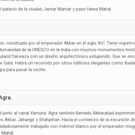
 el palacio de la ciudad, Jantar Mantar y pase Hawa Mahal.
kri, construido por el emperador Akbar en el siglo XVI. Tiene registr
 Humanidad de la UNESCO en la India con muchos monumentos histór
 Buland Darwaza con un diseño arquitectónico estupendo. Que se encu
ate. Habrá un recorrido por otros edificios elegantes como Ibadat
gra para pasar la noche.
Agra.
dad junto al canal Yamuna. Agra también llamado Akbarabad experime
 Akbar, Jahangir y Shahjehan. Hacia el comienzo de la excursión de un
e cuidadosamente trabajado con mármol blanco por el emperador mog
 Mahal.