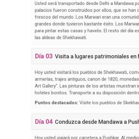
Usted será transportado desde Delhi a Mandawa por
palacios fueron construidos por ellos, que se han 
frescos del mundo. Los Marwari eran una comunidad
grandes donde tuvieron bastante éxito. Los Marwar
para pintar estas casas y havelis. El resto del día 
las aldeas de Shekhawati.
Día 03
Visita a lugares patrimoniales e
Hoy usted visitará los pueblos de Shekhawati, co
armerías, trajes antiguos, canon de 1820, monedas
Art Gallery". Las pinturas de los artistas muestr
hoteles bonitos. Transporte a su disposición dentr
Puntos destacados:
Visite los pueblos de Skekha
Día 04
Conduzca desde Mandawa a Pushkar
Hoy usted viajará por carretera a Pushkar. Al medi