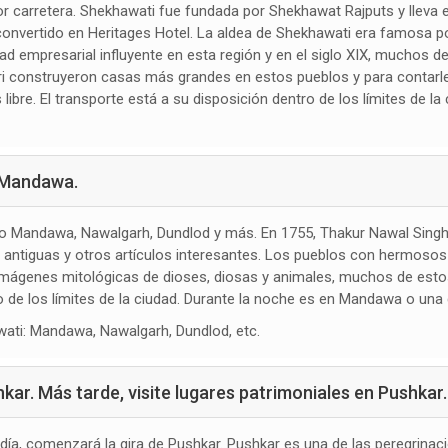
 carretera. Shekhawati fue fundada por Shekhawat Rajputs y lleva 
convertido en Heritages Hotel. La aldea de Shekhawati era famosa po
 empresarial influyente en esta región y en el siglo XIX, muchos d
i construyeron casas más grandes en estos pueblos y para contarle 
es libre. El transporte está a su disposición dentro de los límites de
n Mandawa.
mo Mandawa, Nawalgarh, Dundlod y más. En 1755, Thakur Nawal Sing
 antiguas y otros artículos interesantes. Los pueblos con hermosos
an imágenes mitológicas de dioses, diosas y animales, muchos de es
o de los límites de la ciudad. Durante la noche es en Mandawa o una
wati: Mandawa, Nawalgarh, Dundlod, etc.
. Más tarde, visite lugares patrimoniales en Pushkar.
odía, comenzará la gira de Pushkar. Pushkar es una de las peregrina