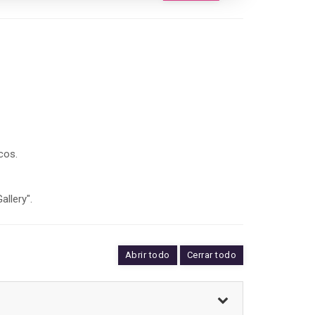
cos.
llery".
Abrir todo
Cerrar todo