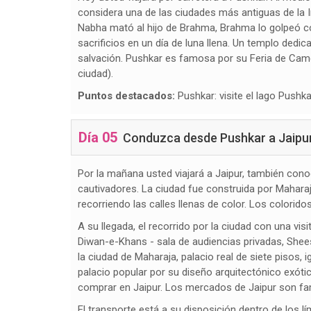
considera una de las ciudades más antiguas de la 
Nabha mató al hijo de Brahma, Brahma lo golpeó co
sacrificios en un día de luna llena. Un templo ded
salvación. Pushkar es famosa por su Feria de Camel
ciudad).
Puntos destacados:
Pushkar: visite el lago Pushka
Día 05
Conduzca desde Pushkar a Jaipur. 
Por la mañana usted viajará a Jaipur, también cono
cautivadores. La ciudad fue construida por Maharaja
recorriendo las calles llenas de color. Los colori
A su llegada, el recorrido por la ciudad con una vis
Diwan-e-Khans - sala de audiencias privadas, Shees
la ciudad de Maharaja, palacio real de siete pisos
palacio popular por su diseño arquitectónico exótic
comprar en Jaipur. Los mercados de Jaipur son fam
El transporte está a su disposición dentro de los lí