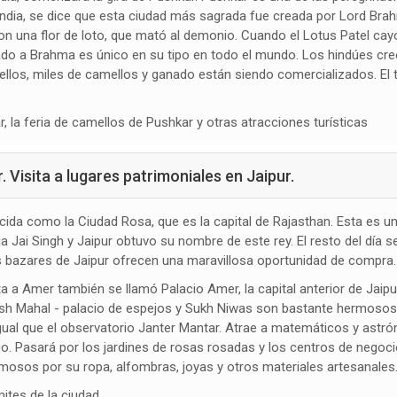
India, se dice que esta ciudad más sagrada fue creada por Lord Br
n una flor de loto, que mató al demonio. Cuando el Lotus Patel cayó
icado a Brahma es único en su tipo en todo el mundo. Los hindúes cre
los, miles de camellos y ganado están siendo comercializados. El tr
r, la feria de camellos de Pushkar y otras atracciones turísticas
Visita a lugares patrimoniales en Jaipur.
cida como la Ciudad Rosa, que es la capital de Rajasthan. Esta es 
 Jai ​​Singh y Jaipur obtuvo su nombre de este rey. El resto del día 
dos bazares de Jaipur ofrecen una maravillosa oportunidad de compra.
ita a Amer también se llamó Palacio Amer, la capital anterior de Jaip
h Mahal - palacio de espejos y Sukh Niwas son bastante hermosos. En
, igual que el observatorio Janter Mantar. Atrae a matemáticos y a
o. Pasará por los jardines de rosas rosadas y los centros de negocio
osos por su ropa, alfombras, joyas y otros materiales artesanales
mites de la ciudad.