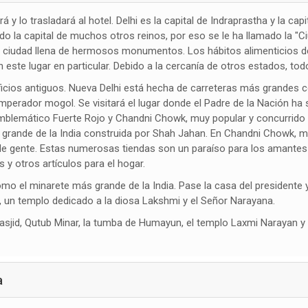
rá y lo trasladará al hotel. Delhi es la capital de Indraprastha y la c
ido la capital de muchos otros reinos, por eso se le ha llamado la "C
na ciudad llena de hermosos monumentos. Los hábitos alimenticios de
ste lugar en particular. Debido a la cercanía de otros estados, todo
ificios antiguos. Nueva Delhi está hecha de carreteras más grandes co
perador mogol. Se visitará el lugar donde el Padre de la Nación ha 
lemático Fuerte Rojo y Chandni Chowk, muy popular y concurrido Me
 grande de la India construida por Shah Jahan. En Chandni Chowk, mo
as de gente. Estas numerosas tiendas son un paraíso para los amante
 y otros artículos para el hogar.
mo el minarete más grande de la India. Pase la casa del presidente y
, un templo dedicado a la diosa Lakshmi y el Señor Narayana.
Masjid, Qutub Minar, la tumba de Humayun, el templo Laxmi Narayan y
a