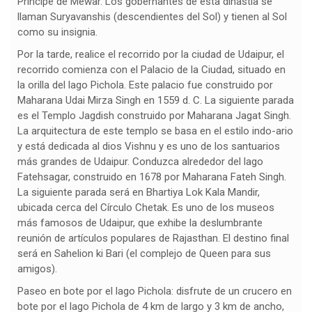
Príncipe de Mewar. Los gobernantes de esta dinastía se
llaman Suryavanshis (descendientes del Sol) y tienen al Sol
como su insignia.
Por la tarde, realice el recorrido por la ciudad de Udaipur, el
recorrido comienza con el Palacio de la Ciudad, situado en
la orilla del lago Pichola. Este palacio fue construido por
Maharana Udai Mirza Singh en 1559 d. C. La siguiente parada
es el Templo Jagdish construido por Maharana Jagat Singh.
La arquitectura de este templo se basa en el estilo indo-ario
y está dedicada al dios Vishnu y es uno de los santuarios
más grandes de Udaipur. Conduzca alrededor del lago
Fatehsagar, construido en 1678 por Maharana Fateh Singh.
La siguiente parada será en Bhartiya Lok Kala Mandir,
ubicada cerca del Círculo Chetak. Es uno de los museos
más famosos de Udaipur, que exhibe la deslumbrante
reunión de artículos populares de Rajasthan. El destino final
será en Sahelion ki Bari (el complejo de Queen para sus
amigos).
Paseo en bote por el lago Pichola: disfrute de un crucero en
bote por el lago Pichola de 4 km de largo y 3 km de ancho,