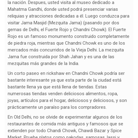
la nación. Despues, usted visita al museo dedicado a
Mahatma Gandhi, donde usted podrá presenciar varias
reliquias y atracciones dedicadas a él. Luego conduzca para
visitar Jama Masjid (Mezquita Jama) (pasando por dos
gemas de Delhi, el Fuerte Rojo y Chandni Chowk). El Fuerte
Rojo es un famoso monumento construido completamente
de piedra roja, mientras que Chandni Chowk es uno de los
mercados más concurridos de la Vieja Delhi. La mezquita
Jama fue construida por Shah Jahan y es una de las
mezquitas más grandes de la India.
Un corto paseo en rickshaw en Chandni Chowk podría ser
bastante interesante ya que esta parte de la ciudad está
bastante llena ya que está llena de tiendas. Estas
numerosas tiendas venden deliciosos alimentos, ropa,
joyas, artículos para el hogar, deliciosos y deliciosos, y son
prácticamente un paraíso para los compradores.
En Old Delhi, no se olvide de experimentar algunos de los
restaurantes de comida más antiguos y famosos que se
extienden por todo Chandi Chowk, Chawdi Bazar y Spice
Market. Pruebe platos como pakodas, samosas, lassi y