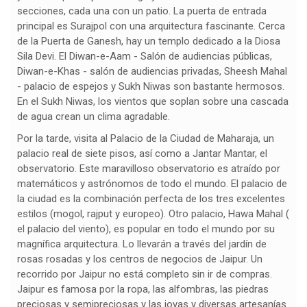
secciones, cada una con un patio. La puerta de entrada
principal es Surajpol con una arquitectura fascinante. Cerca
de la Puerta de Ganesh, hay un templo dedicado a la Diosa
Sila Devi. El Diwan-e-Aam - Salón de audiencias públicas,
Diwan-e-Khas - salón de audiencias privadas, Sheesh Mahal
- palacio de espejos y Sukh Niwas son bastante hermosos.
En el Sukh Niwas, los vientos que soplan sobre una cascada
de agua crean un clima agradable.
Por la tarde, visita al Palacio de la Ciudad de Maharaja, un
palacio real de siete pisos, así como a Jantar Mantar, el
observatorio. Este maravilloso observatorio es atraído por
matemáticos y astrónomos de todo el mundo. El palacio de
la ciudad es la combinación perfecta de los tres excelentes
estilos (mogol, rajput y europeo). Otro palacio, Hawa Mahal (
el palacio del viento), es popular en todo el mundo por su
magnífica arquitectura. Lo llevarán a través del jardín de
rosas rosadas y los centros de negocios de Jaipur. Un
recorrido por Jaipur no está completo sin ir de compras.
Jaipur es famosa por la ropa, las alfombras, las piedras
preciosas y semipreciosas y las joyas y diversas artesanías