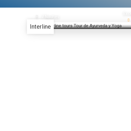
Exc
7 Noches
Interline