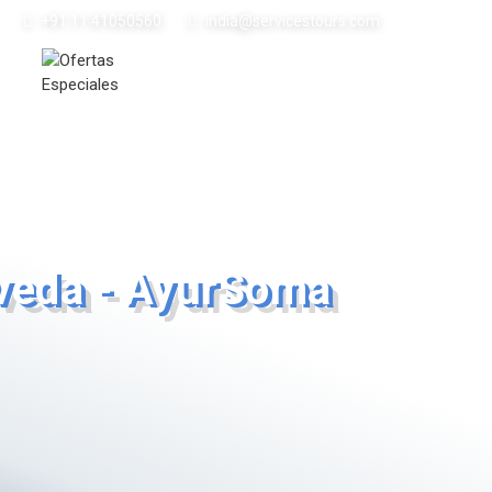
+91 11 41050560
india@servicestours.com
ijas
Ofertas
Sobre nosotros
Contactenos
rveda - AyurSoma