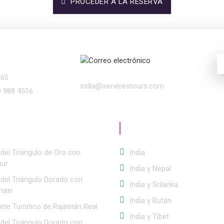
PROCEDER A LA RESERVA
Correo
o de Teléfono
electrónico
560
india@servicestours.com
9 988 4516
rtas
Especiales
Mejores
Destinos
del Triángulo de Oro con
India
pur
India y Nepal
 del Triángulo Dorado con
India y Srilanka
nasi
India y Bután
ete Turístico de Rajastán Real
India y Tíbet
 del Triángulo Dorado con