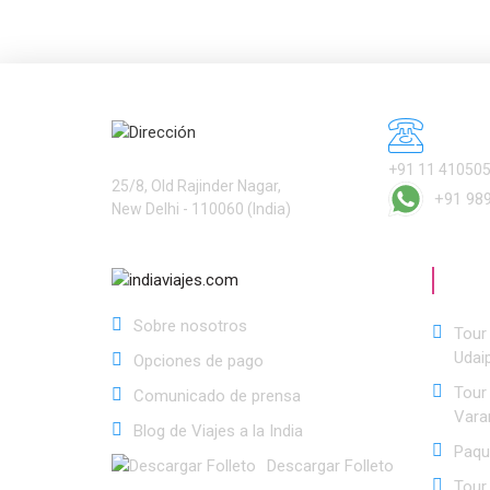
Dirección
Númer
Services International Ltd.
+91 11 41050
25/8, Old Rajinder Nagar,
+91 98
New Delhi - 110060 (India)
Ofe
Sobre nosotros
Tour 
Udai
Opciones de pago
Tour
Comunicado de prensa
Vara
Blog de Viajes a la India
Paqu
Descargar Folleto
Tour