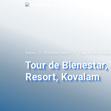
Inicio
Interline tours
Tour de Ayurveda
Tour de Bienestar,
Resort, Kovalam