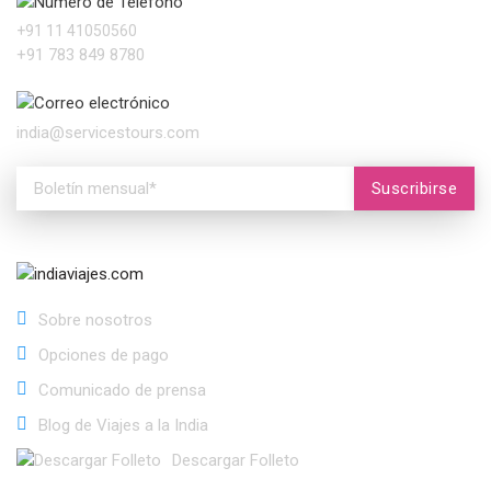
Número de Teléfono
+91 11 41050560
+91 783 849 8780
Correo electrónico
india@servicestours.com
Suscribirse
Sobre nosotros
Opciones de pago
Comunicado de prensa
Blog de Viajes a la India
Descargar Folleto