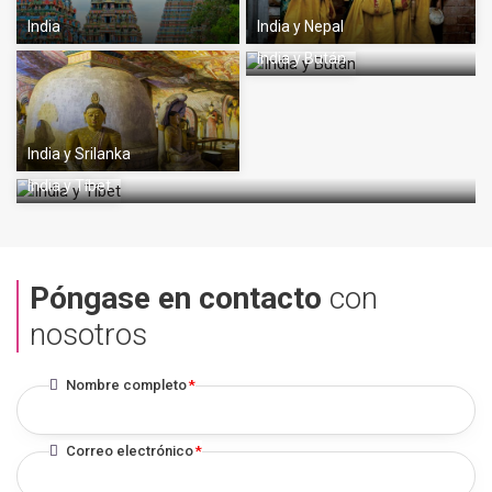
India
India y Nepal
India y Bután
India y Srilanka
India y Tíbet
Póngase en contacto
con
nosotros
Nombre completo
*
Correo electrónico
*