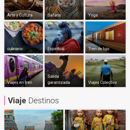
Arte y Cultura
Safaris
Yoga
culinario
Espiritual
Tren de lujo
Salida
Viajes en tren
garantizada
Viajes Colectivo
Viaje
Destinos